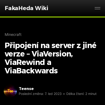
FakaHeda Wiki
Minecraft
Připojení na server z jiné
verze – ViaVersion,
ViaRewind a
ViaBackwards
Teense
Poslední změna:
7. led 2023
•
Délka čtení: 2 minut