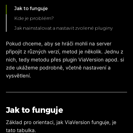
Jak to funguje
Kde je problém?
Jak nainstalovat a nastavit zvolené pluginy
Instalace (Paper, Spigot…)
Pokud chceme, aby se hráči mohli na server
Instalace (BungeeCord, Velocity…)
připojit z různých verzí, metod je několik. Jednu z
Nastavení
nich, tedy metodu přes plugin ViaVersion apod. si
zde ukážeme podrobně, včetně nastavení a
vysvětlení.
Jak to funguje
Základ pro orientaci, jak ViaVersion funguje, je
tato tabulka.