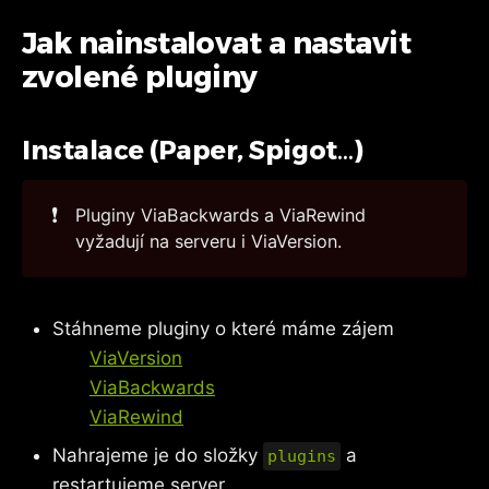
Jak nainstalovat a nastavit
zvolené pluginy
Instalace (Paper, Spigot…)
❗
Pluginy ViaBackwards a ViaRewind
vyžadují na serveru i ViaVersion.
Stáhneme pluginy o které máme zájem
ViaVersion
ViaBackwards
ViaRewind
Nahrajeme je do složky
a
plugins
restartujeme server