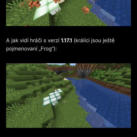
A jak vidí hráči s verzí
1.17.1
(králíci jsou ještě
pojmenovaní „Frog“):