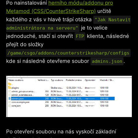
Po nainstalování
herního módu/addonu pro
Metamod (CSS/CounterStrikeSharp)
určitě
každého z vás v hlavě trápí otázka
"Jak Nastavit
je to velice
administrátora na serveru"
jednoduché, stačí si otevřít
klienta, následné
FTP
přejít do složky
/game/csgo/addons/counterstrikesharp/configs
kde si následně otevřeme soubor
.
admins.json
Po otevření souboru na nás vyskočí základní