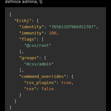
definice admina, tj:
{
"Erikj"
:
{
"identity"
:
"76561197966451707"
,
"immunity"
:
100
,
"flags"
:
[
"@css/root"
]
,
"groups"
:
[
"#css/admin"
]
,
"command_overrides"
:
{
"css_plugins"
:
true
,
"css"
:
false
}
}
}